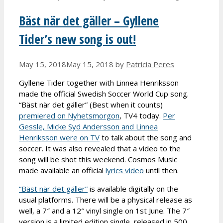
Bäst när det gäller – Gyllene
Tider’s new song is out!
May 15, 2018
May 15, 2018
by
Patrícia Peres
Gyllene Tider together with Linnea Henriksson
made the official Swedish Soccer World Cup song.
“Bäst när det gäller” (Best when it counts)
premiered on Nyhetsmorgon
, TV4 today.
Per
Gessle, Micke Syd Andersson and Linnea
Henriksson were on TV
to talk about the song and
soccer. It was also revealed that a video to the
song will be shot this weekend. Cosmos Music
made available an official
lyrics video
until then.
“Bäst när det gäller”
is available digitally on the
usual platforms. There will be a physical release as
well, a 7″ and a 12″ vinyl single on 1st June. The 7″
version is a limited edition single, released in 500