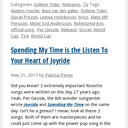
Categories
Gyllene Tider
,
Releases
,
TV
Tags
Anders Herrlin
,
Bäst när det gäller
,
Gyllene Tider
,
Göran Fritzon
,
Linnea Henriksson
,
lyrics
,
Mats MP
Persson
,
Micke Syd Andersson
,
Nyhetsmorgon
,
official song
,
Per Gessle
,
Release
,
Soccer World
Cup
,
TV4
,
World Cup
Spending My Time is the Listen To
Your Heart of Joyride
May 21, 2017
by
Patrícia Peres
Did you know? 2 extremely important Roxette
songs were written on this day 27 years ago.
Yeah, Per Gessle, the 8th wonder songwriter
wrote
Joyride
and
Spending My Time
on the same
day. Isn’t he a genius? I mean, look at these 2
songs. Both of them are masterpieces and he
could just come up with the power pop song in the