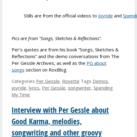
Stills are from the official videos to
Joyride
and
Spend
Pics are from ”Songs, Sketches & Reflections”.
Per’s quotes are from his book ”Songs, Sketches &
Reflections” and the demo conversations from The
Per Gessle Archives, as well as the
PG about
songs
section on RoxBlog.
Categories
Per Gessle
,
Roxette
Tags
Demos
,
joyride
,
lyrics
,
Per Gessle
,
songwriter
,
Spending
My Time
Interview with Per Gessle about
Good Karma, melodies,
songwriting and other groovy