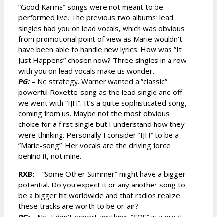
”Good Karma” songs were not meant to be
performed live. The previous two albums’ lead
singles had you on lead vocals, which was obvious
from promotional point of view as Marie wouldn’t
have been able to handle new lyrics. How was ”It
Just Happens” chosen now? Three singles in a row
with you on lead vocals make us wonder.
PG:
– No strategy. Warner wanted a ”classic”
powerful Roxette-song as the lead single and off
we went with ”IJH”. It’s a quite sophisticated song,
coming from us. Maybe not the most obvious
choice for a first single but I understand how they
were thinking. Personally I consider ”IJH” to be a
”Marie-song”. Her vocals are the driving force
behind it, not mine.
RXB:
– ”Some Other Summer” might have a bigger
potential. Do you expect it or any another song to
be a bigger hit worldwide and that radios realize
these tracks are worth to be on air?
PG:
– No, I don’t expect anything. ”SOS” is a great