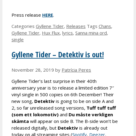
Press release
HERE
.
Categories
Gyllene Tider
,
Releases
Tags
Chans
,
Gyllene Tider
,
Hux Flux
,
lyrics
,
Sanna mina ord
,
single
Gyllene Tider – Detektiv is out!
November 28, 2019
by
Patrícia Peres
Gyllene Tider’s last surprise in their 40th
anniversary year is to release a limited edition 7″
vinyl single in 500 copies on 6th December! Their
new song,
Detektiv
is going to be on side A and
2, so far unreleased song versions,
Tuff tuff tuff
(som ett lokomotiv)
and
Du måste verkligen
skämta
will appear on side B. The B-side won’t be
released digitally, but
Detektiv
is already out
today on all streaming sites (
Spotify
,
Deezer
,