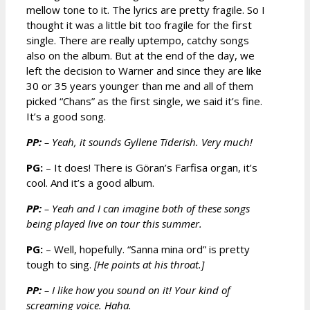
mellow tone to it. The lyrics are pretty fragile. So I
thought it was a little bit too fragile for the first
single. There are really uptempo, catchy songs
also on the album. But at the end of the day, we
left the decision to Warner and since they are like
30 or 35 years younger than me and all of them
picked “Chans” as the first single, we said it’s fine.
It’s a good song.
PP:
–
Yeah, it sounds Gyllene Tiderish. Very much!
PG:
– It does! There is Göran’s Farfisa organ, it’s
cool. And it’s a good album.
PP:
–
Yeah and I can imagine both of these songs
being played live on tour this summer.
PG:
– Well, hopefully. “Sanna mina ord” is pretty
tough to sing.
[He points at his throat.]
PP:
–
I like how you sound on it! Your kind of
screaming voice. Haha.