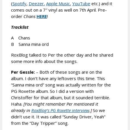
(
Spotify
,
Deezer
,
Apple Music
,
YouTube
etc.) and it
comes out on a 7″ vinyl as well on 7th April. Pre-
order
Chans
HERE
!
Tracklist
A Chans
B Sanna mina ord
RoxBlog talked to Per the other day and he shared
some more info about the songs.
Per Gessle:
– Both of these songs are on the
album. I don’t have any leftovers this time. This
“Sanna mina ord” song was actually written for the
PG Roxette album. So I did a version with
Christoffer for that album, but it sounded terrible.
Haha.
[You might remember Per mentioned it
already in
RoxBlog’s PG Roxette interview
.
]
So we
didn’t use it. It was called “Sunday Driver, Yeah”
from the “Day Tripper” song.