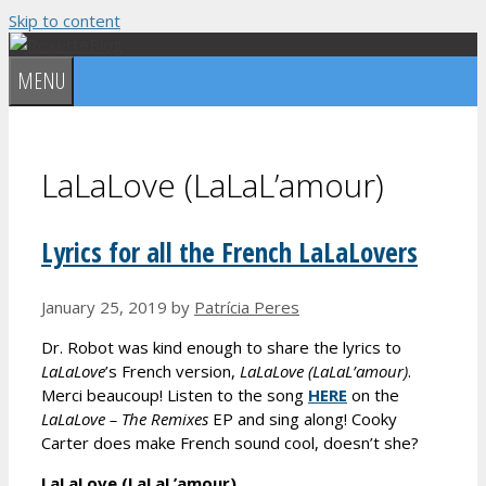
Skip to content
MENU
LaLaLove (LaLaL’amour)
Lyrics for all the French LaLaLovers
January 25, 2019
by
Patrícia Peres
Dr. Robot was kind enough to share the lyrics to
LaLaLove
’s French version,
LaLaLove (LaLaL’amour)
.
Merci beaucoup! Listen to the song
HERE
on the
LaLaLove – The Remixes
EP and sing along! Cooky
Carter does make French sound cool, doesn’t she?
LaLaLove (LaLaL’amour)