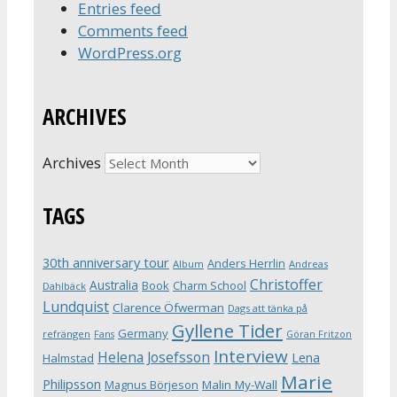
Entries feed
Comments feed
WordPress.org
ARCHIVES
Archives
TAGS
30th anniversary tour
Anders Herrlin
Album
Andreas
Christoffer
Australia
Book
Charm School
Dahlbäck
Lundquist
Clarence Öfwerman
Dags att tänka på
Gyllene Tider
Germany
refrängen
Fans
Göran Fritzon
Interview
Helena Josefsson
Lena
Halmstad
Marie
Philipsson
Magnus Börjeson
Malin My-Wall